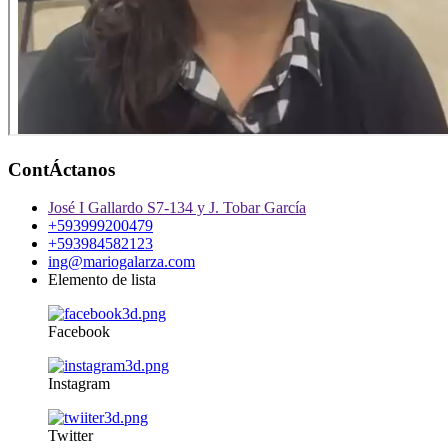
ContÁctanos
José I Gallardo S7-134 y J. Tobar García
+593999200479
+593984582123
ing@mariogalarza.com
Elemento de lista
Facebook
Instagram
Twitter