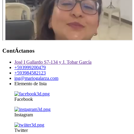
ContÁctanos
José I Gallardo S7-134 y J. Tobar García
+593999200479
+593984582123
ing@mariogalarza.com
Elemento de lista
Facebook
Instagram
Twitter