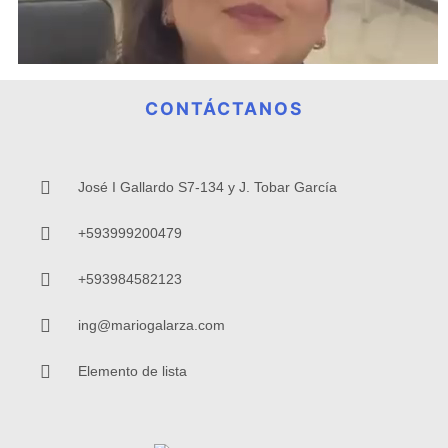
CONTÁCTANOS
José I Gallardo S7-134 y J. Tobar García
+593999200479
+593984582123
ing@mariogalarza.com
Elemento de lista