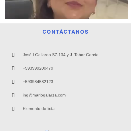
CONTÁCTANOS
José I Gallardo S7-134 y J. Tobar García
+593999200479
+593984582123
ing@mariogalarza.com
Elemento de lista