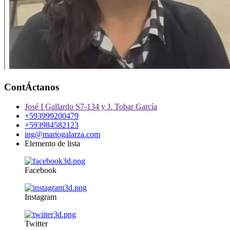
ContÁctanos
José I Gallardo S7-134 y J. Tobar García
+593999200479
+593984582123
ing@mariogalarza.com
Elemento de lista
Facebook
Instagram
Twitter