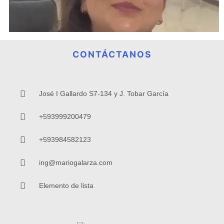
CONTÁCTANOS
José I Gallardo S7-134 y J. Tobar García
+593999200479
+593984582123
ing@mariogalarza.com
Elemento de lista