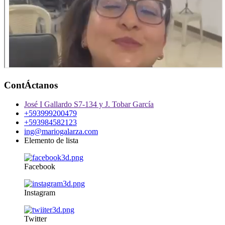
ContÁctanos
José I Gallardo S7-134 y J. Tobar García
+593999200479
+593984582123
ing@mariogalarza.com
Elemento de lista
Facebook
Instagram
Twitter