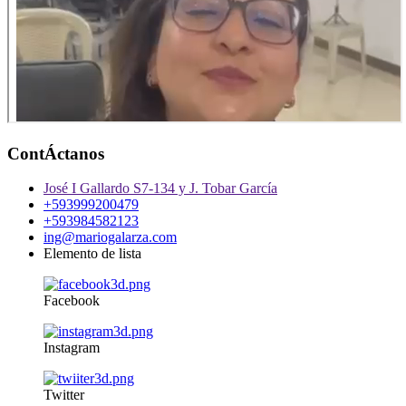
ContÁctanos
José I Gallardo S7-134 y J. Tobar García
+593999200479
+593984582123
ing@mariogalarza.com
Elemento de lista
Facebook
Instagram
Twitter