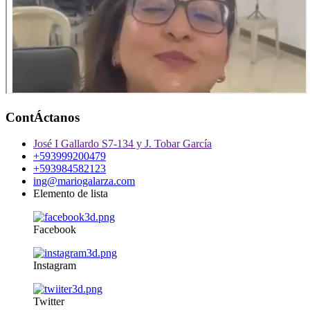
ContÁctanos
José I Gallardo S7-134 y J. Tobar García
+593999200479
+593984582123
ing@mariogalarza.com
Elemento de lista
Facebook
Instagram
Twitter