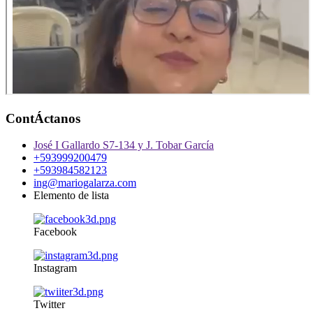
ContÁctanos
José I Gallardo S7-134 y J. Tobar García
+593999200479
+593984582123
ing@mariogalarza.com
Elemento de lista
Facebook
Instagram
Twitter