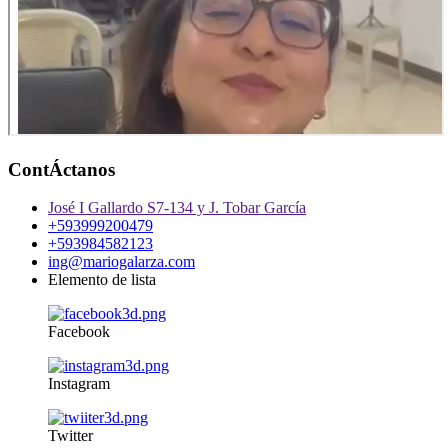
ContÁctanos
José I Gallardo S7-134 y J. Tobar García
+593999200479
+593984582123
ing@mariogalarza.com
Elemento de lista
Facebook
Instagram
Twitter