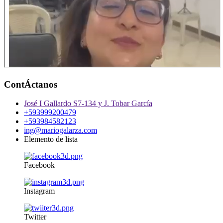
ContÁctanos
José I Gallardo S7-134 y J. Tobar García
+593999200479
+593984582123
ing@mariogalarza.com
Elemento de lista
Facebook
Instagram
Twitter