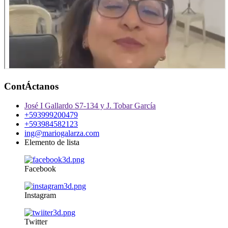
ContÁctanos
José I Gallardo S7-134 y J. Tobar García
+593999200479
+593984582123
ing@mariogalarza.com
Elemento de lista
Facebook
Instagram
Twitter