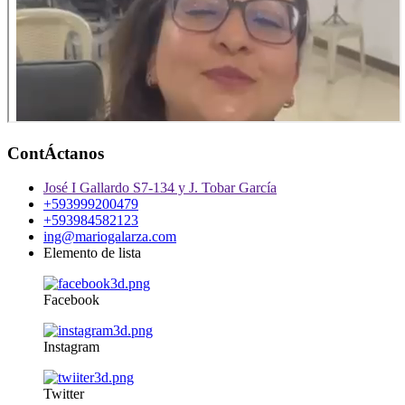
ContÁctanos
José I Gallardo S7-134 y J. Tobar García
+593999200479
+593984582123
ing@mariogalarza.com
Elemento de lista
Facebook
Instagram
Twitter