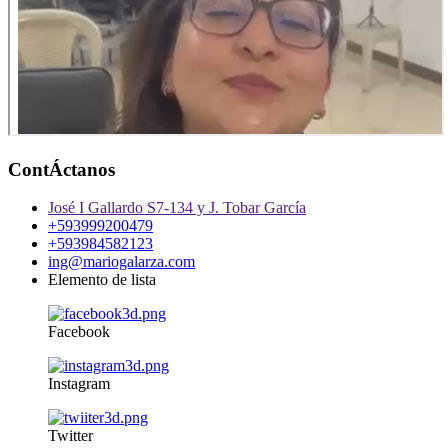
ContÁctanos
José I Gallardo S7-134 y J. Tobar García
+593999200479
+593984582123
ing@mariogalarza.com
Elemento de lista
Facebook
Instagram
Twitter