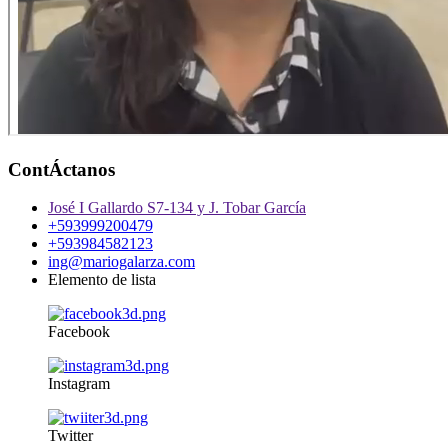
ContÁctanos
José I Gallardo S7-134 y J. Tobar García
+593999200479
+593984582123
ing@mariogalarza.com
Elemento de lista
Facebook
Instagram
Twitter