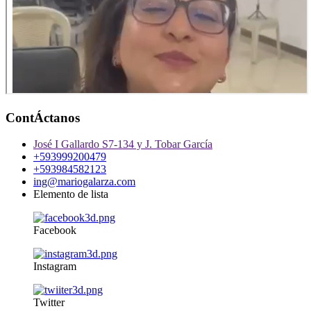
ContÁctanos
José I Gallardo S7-134 y J. Tobar García
+593999200479
+593984582123
ing@mariogalarza.com
Elemento de lista
Facebook
Instagram
Twitter