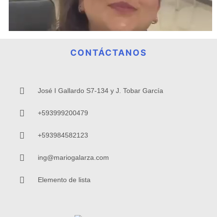
CONTÁCTANOS
José I Gallardo S7-134 y J. Tobar García
+593999200479
+593984582123
ing@mariogalarza.com
Elemento de lista