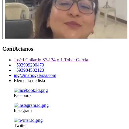
ContÁctanos
José I Gallardo S7-134 y J. Tobar García
+593999200479
+593984582123
ing@mariogalarza.com
Elemento de lista
Facebook
Instagram
Twitter