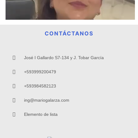
CONTÁCTANOS
José I Gallardo S7-134 y J. Tobar García
+593999200479
+593984582123
ing@mariogalarza.com
Elemento de lista