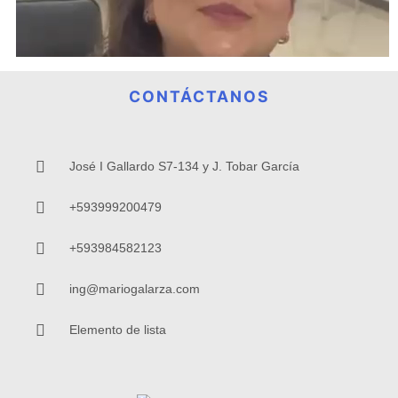
CONTÁCTANOS
José I Gallardo S7-134 y J. Tobar García
+593999200479
+593984582123
ing@mariogalarza.com
Elemento de lista