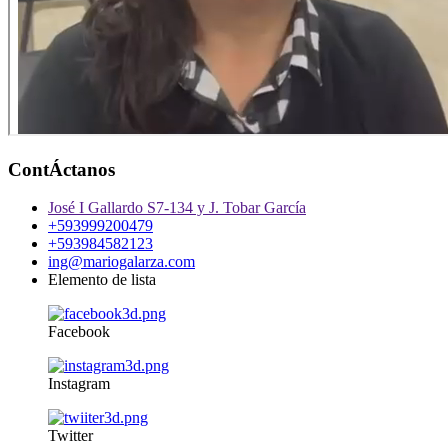
ContÁctanos
José I Gallardo S7-134 y J. Tobar García
+593999200479
+593984582123
ing@mariogalarza.com
Elemento de lista
Facebook
Instagram
Twitter