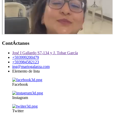
ContÁctanos
José I Gallardo S7-134 y J. Tobar García
+593999200479
+593984582123
ing@mariogalarza.com
Elemento de lista
Facebook
Instagram
Twitter