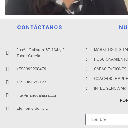
CONTÁCTANOS
NU
José I Gallardo S7-134 y J.
MARKETIG DIGITA
Tobar García
POSCIONAMIENTO
+593999200479
CAPACITACIONES
COACHING EMPRE
+593984582123
INTELIGENCIA ART
ing@mariogalarza.com
FO
Elemento de lista