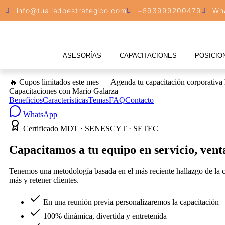
info@tualiadoestrategico.com
+593999200479
Wh
ASESORÍAS
CAPACITACIONES
POSICIO