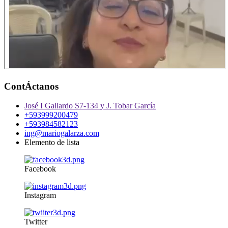
ContÁctanos
José I Gallardo S7-134 y J. Tobar García
+593999200479
+593984582123
ing@mariogalarza.com
Elemento de lista
Facebook
Instagram
Twitter