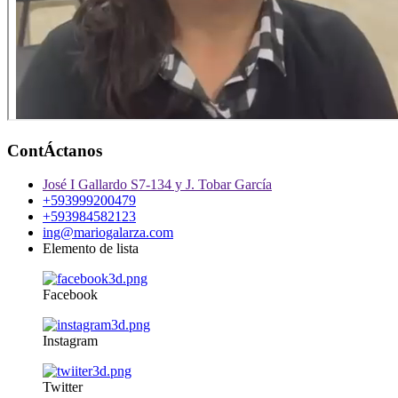
ContÁctanos
José I Gallardo S7-134 y J. Tobar García
+593999200479
+593984582123
ing@mariogalarza.com
Elemento de lista
Facebook
Instagram
Twitter