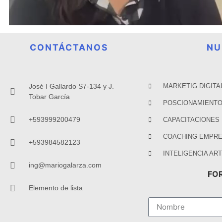
CONTÁCTANOS
NU
José I Gallardo S7-134 y J.
MARKETIG DIGITA
Tobar García
POSCIONAMIENTO
+593999200479
CAPACITACIONES
COACHING EMPRE
+593984582123
INTELIGENCIA ART
ing@mariogalarza.com
FO
Elemento de lista