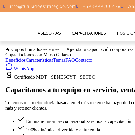
info@tualiadoestrategico.com
+593999200479
Wh
ASESORÍAS
CAPACITACIONES
POSICIO