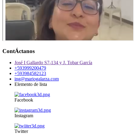
ContÁctanos
José I Gallardo S7-134 y J. Tobar García
+593999200479
+593984582123
ing@mariogalarza.com
Elemento de lista
Facebook
Instagram
Twitter