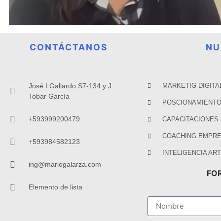
CONTÁCTANOS
NU
José I Gallardo S7-134 y J.
MARKETIG DIGITA
Tobar García
POSCIONAMIENTO
+593999200479
CAPACITACIONES
COACHING EMPRE
+593984582123
INTELIGENCIA ART
ing@mariogalarza.com
FO
Elemento de lista