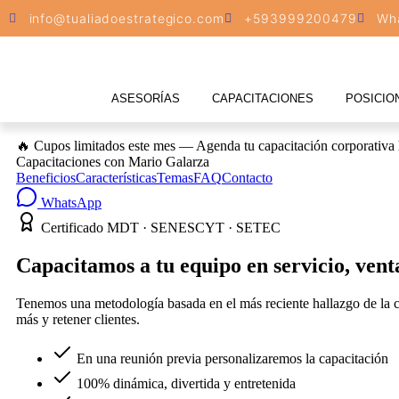
info@tualiadoestrategico.com
+593999200479
Wh
ASESORÍAS
CAPACITACIONES
POSICIO