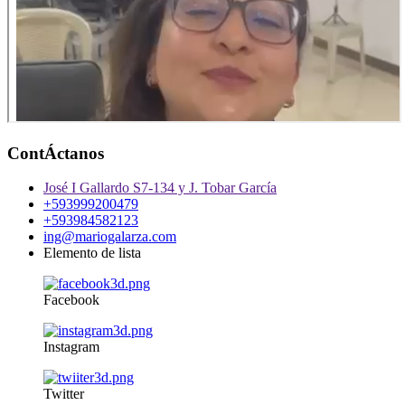
ContÁctanos
José I Gallardo S7-134 y J. Tobar García
+593999200479
+593984582123
ing@mariogalarza.com
Elemento de lista
Facebook
Instagram
Twitter