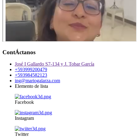
ContÁctanos
José I Gallardo S7-134 y J. Tobar García
+593999200479
+593984582123
ing@mariogalarza.com
Elemento de lista
Facebook
Instagram
Twitter