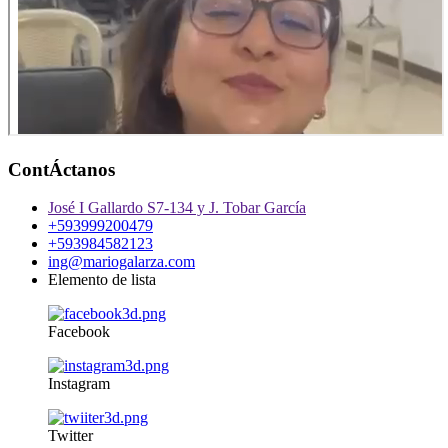
ContÁctanos
José I Gallardo S7-134 y J. Tobar García
+593999200479
+593984582123
ing@mariogalarza.com
Elemento de lista
Facebook
Instagram
Twitter