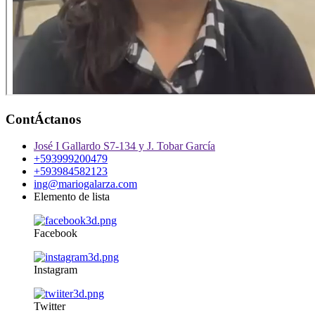
ContÁctanos
José I Gallardo S7-134 y J. Tobar García
+593999200479
+593984582123
ing@mariogalarza.com
Elemento de lista
Facebook
Instagram
Twitter