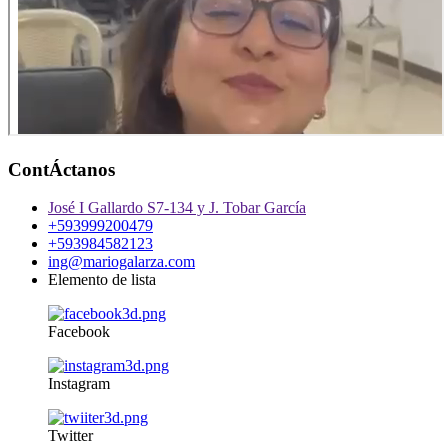
ContÁctanos
José I Gallardo S7-134 y J. Tobar García
+593999200479
+593984582123
ing@mariogalarza.com
Elemento de lista
Facebook
Instagram
Twitter