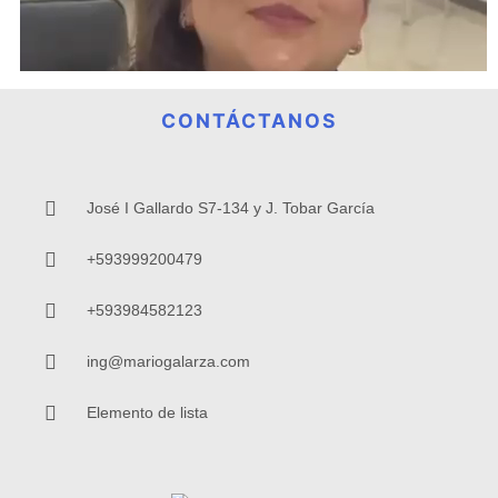
CONTÁCTANOS
José I Gallardo S7-134 y J. Tobar García
+593999200479
+593984582123
ing@mariogalarza.com
Elemento de lista