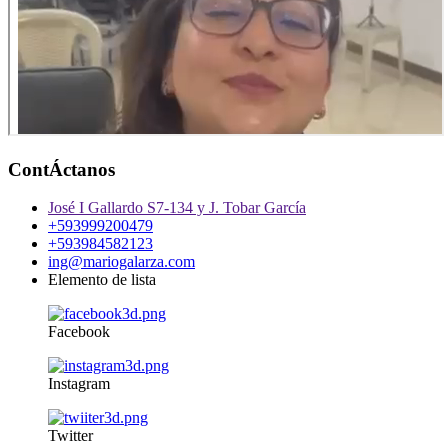
ContÁctanos
José I Gallardo S7-134 y J. Tobar García
+593999200479
+593984582123
ing@mariogalarza.com
Elemento de lista
Facebook
Instagram
Twitter