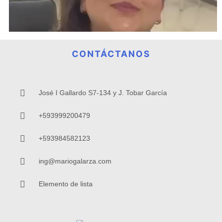
CONTÁCTANOS
José I Gallardo S7-134 y J. Tobar García
+593999200479
+593984582123
ing@mariogalarza.com
Elemento de lista