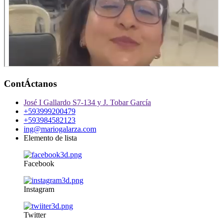
ContÁctanos
José I Gallardo S7-134 y J. Tobar García
+593999200479
+593984582123
ing@mariogalarza.com
Elemento de lista
Facebook
Instagram
Twitter