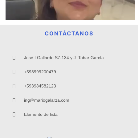
CONTÁCTANOS
José I Gallardo S7-134 y J. Tobar García
+593999200479
+593984582123
ing@mariogalarza.com
Elemento de lista