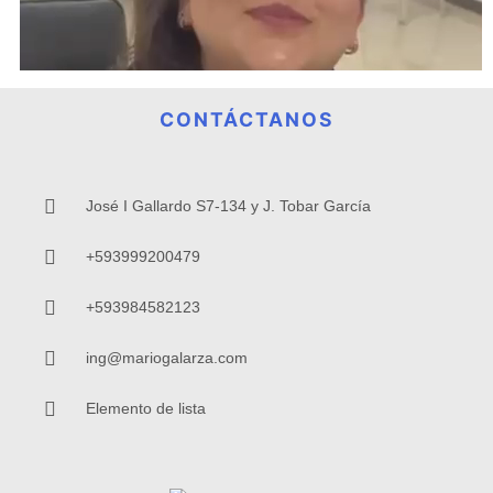
CONTÁCTANOS
José I Gallardo S7-134 y J. Tobar García
+593999200479
+593984582123
ing@mariogalarza.com
Elemento de lista