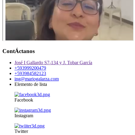
ContÁctanos
José I Gallardo S7-134 y J. Tobar García
+593999200479
+593984582123
ing@mariogalarza.com
Elemento de lista
Facebook
Instagram
Twitter