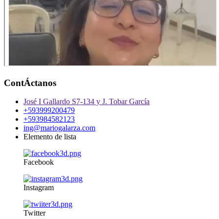
ContÁctanos
José I Gallardo S7-134 y J. Tobar García
+593999200479
+593984582123
ing@mariogalarza.com
Elemento de lista
Facebook
Instagram
Twitter