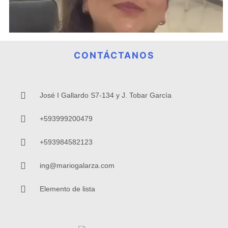
CONTÁCTANOS
José I Gallardo S7-134 y J. Tobar García
+593999200479
+593984582123
ing@mariogalarza.com
Elemento de lista