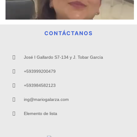
CONTÁCTANOS
José I Gallardo S7-134 y J. Tobar García
+593999200479
+593984582123
ing@mariogalarza.com
Elemento de lista