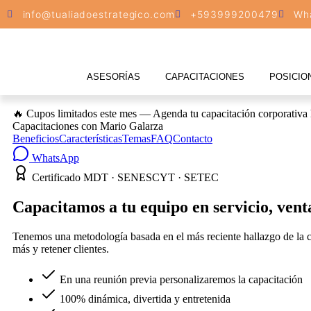
info@tualiadoestrategico.com
+593999200479
Wh
ASESORÍAS
CAPACITACIONES
POSICIO