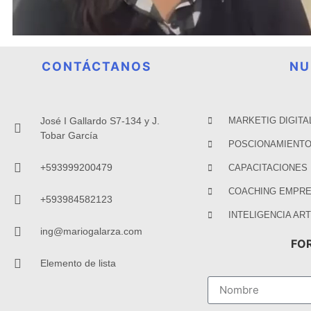
CONTÁCTANOS
NU
José I Gallardo S7-134 y J.
MARKETIG DIGITA
Tobar García
POSCIONAMIENTO
+593999200479
CAPACITACIONES
COACHING EMPRE
+593984582123
INTELIGENCIA ART
ing@mariogalarza.com
FO
Elemento de lista