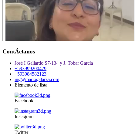
ContÁctanos
José I Gallardo S7-134 y J. Tobar García
+593999200479
+593984582123
ing@mariogalarza.com
Elemento de lista
Facebook
Instagram
Twitter