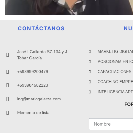
CONTÁCTANOS
NU
José I Gallardo S7-134 y J.
MARKETIG DIGITA
Tobar García
POSCIONAMIENTO
+593999200479
CAPACITACIONES
COACHING EMPRE
+593984582123
INTELIGENCIA ART
ing@mariogalarza.com
FO
Elemento de lista