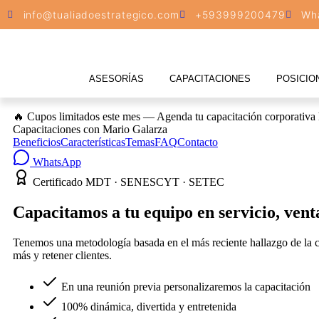
info@tualiadoestrategico.com
+593999200479
Wh
ASESORÍAS
CAPACITACIONES
POSICIO