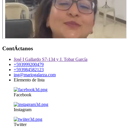
ContÁctanos
José I Gallardo S7-134 y J. Tobar García
+593999200479
+593984582123
ing@mariogalarza.com
Elemento de lista
Facebook
Instagram
Twitter