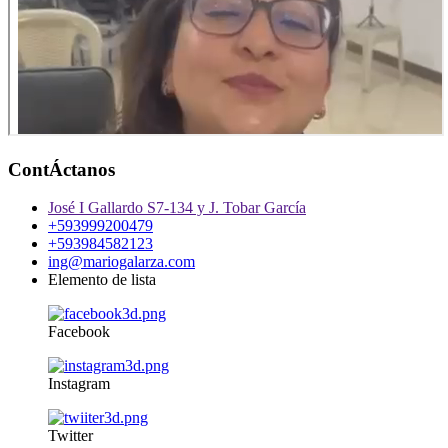
ContÁctanos
José I Gallardo S7-134 y J. Tobar García
+593999200479
+593984582123
ing@mariogalarza.com
Elemento de lista
Facebook
Instagram
Twitter