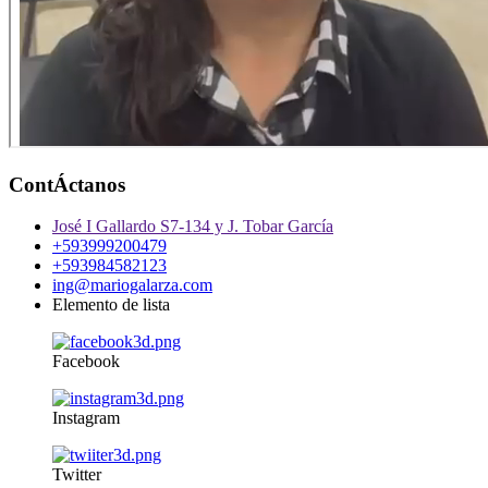
ContÁctanos
José I Gallardo S7-134 y J. Tobar García
+593999200479
+593984582123
ing@mariogalarza.com
Elemento de lista
Facebook
Instagram
Twitter